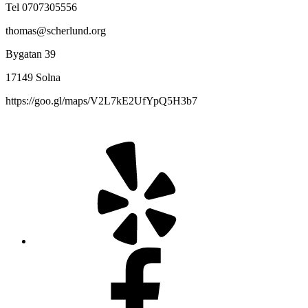
Tel 0707305556
thomas@scherlund.org
Bygatan 39
17149 Solna
https://goo.gl/maps/V2L7kE2UfYpQ5H3b7
Yelp
Facebook