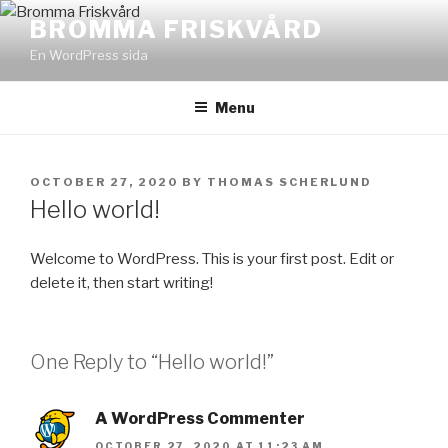
Skip
BROMMA FRISKVÅRD
to
En WordPress sida
content
Menu
POSTED
OCTOBER 27, 2020
BY
THOMAS SCHERLUND
ON
Hello world!
Welcome to WordPress. This is your first post. Edit or
delete it, then start writing!
One Reply to “Hello world!”
A WordPress Commenter
OCTOBER 27, 2020 AT 11:23 AM