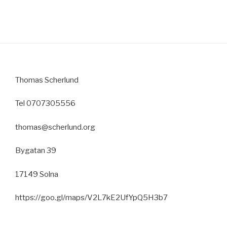
Thomas Scherlund
Tel 0707305556
thomas@scherlund.org
Bygatan 39
17149 Solna
https://goo.gl/maps/V2L7kE2UfYpQ5H3b7